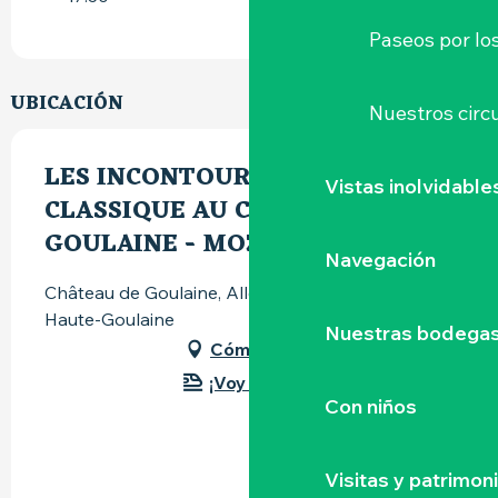
Paseos por lo
UBICACIÓN
Nuestros circu
LES INCONTOURNABLES DU
Vistas inolvidable
CLASSIQUE AU CHÂTEAU DE
GOULAINE - MOZART/CHOPIN
Navegación
Château de Goulaine, Allée du Château, 44115
Haute-Goulaine
Nuestras bodegas 
Cómo llegar
¡Voy en tren!
Con niños
Visitas y patrimon