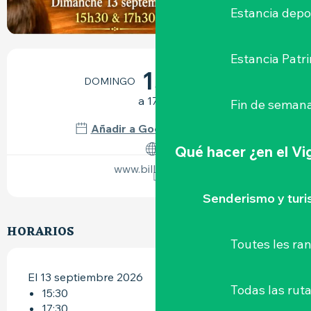
Estancia depo
HORARIOS Y DATOS DE CONTACTO
Estancia Patr
13
DOMINGO
SEPTIEMBRE
a 17:30
Fin de semana
Añadir a Google Calendar
Qué hacer
¿en el V
www.billetweb.fr
Senderismo y tur
HORARIOS
Toutes les r
El 13 septiembre 2026
Todas las ruta
15:30
17:30