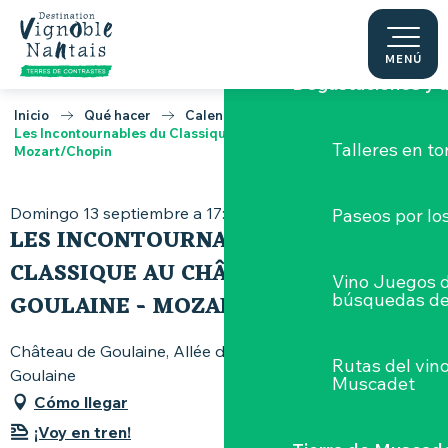
Aller
Tierra de Muscadet
au
contenu
MENÚ
Degustaciones y a
principal
Inicio
Qué hacer
Calendario
Les Incontournables du Classique au Château de Goulaine -
Talleres
en to
Mozart/Chopin
Domingo 13 septiembre a 17:30
Paseos por lo
LES INCONTOURNABLES DU
CLASSIQUE AU CHÂTEAU DE
Vino Juegos 
GOULAINE - MOZART/CHOPIN
búsquedas de
Château de Goulaine, Allée du Château, 44115 Haute-
Rutas del vin
Goulaine
Muscadet
Cómo llegar
¡Voy en tren!