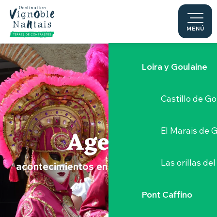
Le Moulin du 
Aller
au
contenu
MENÚ
Sèvre Nantai
principal
Loira y Goulaine
Castillo de G
Agenda
El Marais de 
Las orillas del
acontecimientos en el Vignoble Nantais
Pont Caffino