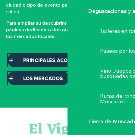
ciudad o tipo de evento para organizar su próxima
Degustaciones y a
salida.
Para ampliar su descubrimiento, consulte nuestras
páginas dedicadas a los grandes acontecimientos y a
Talleres
en to
los mercados locales.
Paseos por lo
PRINCIPALES ACONTECIMIENTOS
Vino Juegos 
búsquedas de
LOS MERCADOS
Rutas del vin
Muscadet
« D'ici-là » - Danse et théâtre par la Compagnie Jusqu'à 
« Veduta, les palais oubliés d'Italie » Thomas Jorion
El Vignoble
Tierra de Muscad
Visite guidée « Histoire d'un jardin pittoresque »
« Sous nos yeux », regards sur les paysages du Vignoble 