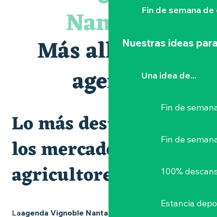
Le bleu dans tous ses états
Nantais
Fin de semana de 
Visites guidées expo « Veduta, les palais oubliés d'Italie »
Visite guidée « Au cœur de la forteresse »
Clisson gîte et couvert XIXe - XXe siècles
Más allá de la
Nuestras ideas para
Les Dimanches au port, 6e édition
Peintures - « La vie rêvée des oiseaux » de Claire Launay
Escape game au Musée du Vignoble Nantais
agenda
Una idea de...
Visite guidée : les essentiels de Clisson
Fin de semana
Lo más destacado y
Fin de seman
los mercados de
agricultores
100% descans
Estancia depo
La
agenda Vignoble Nantais
está repleta de ideas