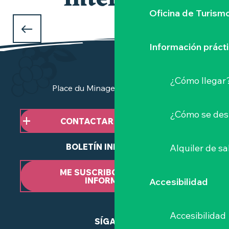
interesar
Oficina de Turism
QUÉ HACER ESTE FIN DE SEMANA
en Clisson y el Vignoble Nantais ?
Información práct
¿Cómo llegar
Place du Minage - 44190 Clisson
¿Cómo se des
CONTACTAR CON NOSOTROS
BOLETÍN INFORMATIVO
Alquiler de sa
ME SUSCRIBO AL BOLETÍN
INFORMATIVO
Accesibilidad
Accesibilidad
SÍGANOS