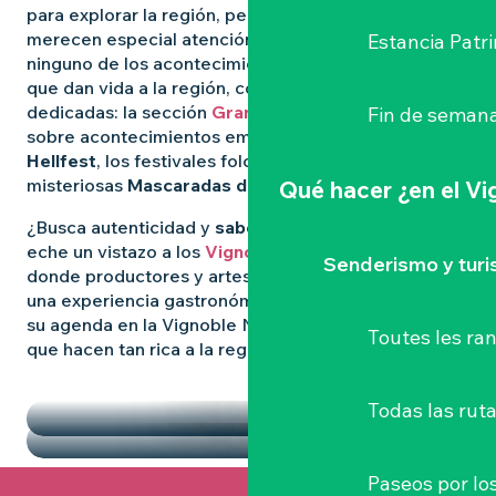
para explorar la región, pero algunas experiencias
merecen especial atención. Para no perderse
Estancia Patr
ninguno de los acontecimientos más destacados
que dan vida a la región, consulte nuestras páginas
dedicadas: la sección
Grandes Eventos
le informa
Fin de semana
sobre acontecimientos emblemáticos como
el
Hellfest
, los festivales folclóricos salvajes y las
misteriosas
Mascaradas de Clisson
.
Qué hacer
¿en el V
¿Busca autenticidad y
sabores locales
? Entonces
eche un vistazo a los
Vignoble Nantais Mercados
,
Senderismo y tur
donde productores y artesanos se reúnen para vivir
una experiencia gastronómica de convivencia. Llene
su agenda en la Vignoble Nantais con las pepitas
Toutes les r
que hacen tan rica a la región.
DESTACADOS
LOS MERCADOS
Todas las ruta
Paseos por lo