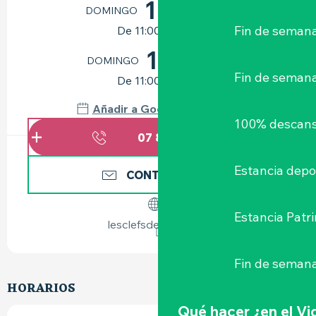
16
DOMINGO
AGOSTO
Fin de semana
De 11:00 a 12:30
11
DOMINGO
OCTUBRE
Fin de seman
De 11:00 a 12:30
Añadir a Google Calendar
100% descans
07 83 18 84
▒▒
Estancia depo
CONTÁCTENOS
Estancia Patr
lesclefsdelaville.net
Fin de semana
HORARIOS
Qué hacer
¿en el V