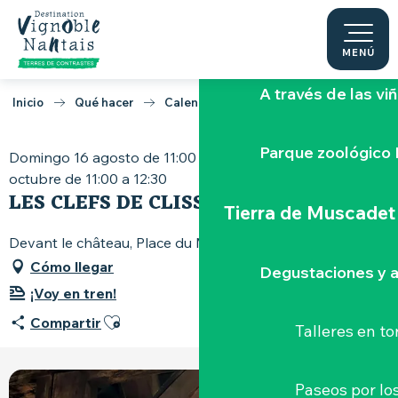
Aller
au
Vive el Hellfest
contenu
MENÚ
principal
A través de las vi
Inicio
Qué hacer
Calendario
Les Clefs de Clisson
Parque zoológico 
Domingo 16 agosto de 11:00 a 12:30 / Domingo 11
octubre de 11:00 a 12:30
LES CLEFS DE CLISSON
Tierra de Muscadet
Devant le château, Place du Minage, 44190 Clisson
Cómo llegar
Degustaciones y a
¡Voy en tren!
Ajouter aux favoris
Compartir
Talleres
en to
Paseos por lo