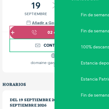
19
20
SEPTIEMBRE
SEPTIEMBRE
Fin de semana
Añadir a Google Calendar
Fin de seman
02 40 54 75
▒▒
CONTÁCTENOS
100% descans
domaine-garenne-lemot.fr
Estancia depo
Estancia Patr
HORARIOS
Fin de semana
DEL
DEL
19 SEPTIEMBRE 2026
19 SEPTIEMBRE 2026
AL
AL
20 SEPTIEMBRE 202
20
SEPTIEMBRE 2026