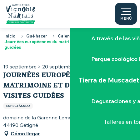
Aller
au
Vive el Hellfest
contenu
MENÚ
principal
Inicio
Qué hacer
Calendario
A través de las vi
Journées européennes du matrimoine et du patrimoine : visites
guidées
Parque zoológico 
19 septiembre > 20 septiembre
JOURNÉES EUROPÉENNES DU
Tierra de Muscadet
MATRIMOINE ET DU PATRIMOINE :
VISITES GUIDÉES
Degustaciones y a
ESPECTÁCULO
domaine de la Garenne Lemot, avenue Xavier-Rineau,
Talleres
en to
44190 Gétigné
Cómo llegar