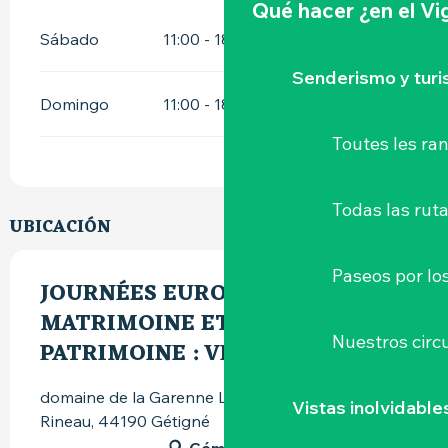
Qué hacer
¿en el V
Sábado
11:00 - 18:00
Senderismo y tur
Domingo
11:00 - 18:00
Toutes les r
Todas las ruta
UBICACIÓN
Paseos por lo
JOURNÉES EUROPÉENNES DU
MATRIMOINE ET DU
Nuestros circu
PATRIMOINE : VISITES GUIDÉES
domaine de la Garenne Lemot, avenue Xavier-
Vistas inolvidable
Rineau, 44190 Gétigné
Cómo llegar