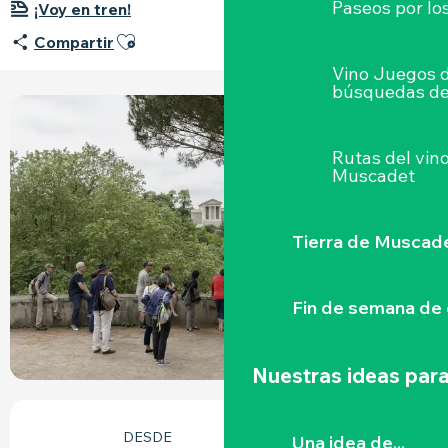
Paseos por lo
¡Voy en tren!
Ajouter aux favoris
Compartir
Vino Juegos 
búsquedas de
Rutas del vin
Muscadet
Tierra de Muscad
Fin de semana de 
Nuestras ideas para
HORARIOS Y DATOS DE CONTACTO
DESDE
HASTA
Una idea de...