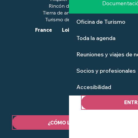
Documentaci
Rincón de prensa
Tierra de arte e historia
Turismo de calidad™.
Oficina de Turismo
France
Loire-Atlantique
Toda la agenda
Reuniones y viajes de 
Socios y profesionales
Accesibilidad
ENTR
¿CÓMO LLEGAR?