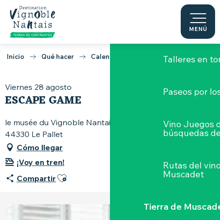
Aller
au
Degustaciones y a
contenu
MENÚ
principal
Inicio
Qué hacer
Calendario
Escape game
Talleres
en to
Viernes 28 agosto
Paseos por lo
ESCAPE GAME
le musée du Vignoble Nantais, 82, rue Pierre-Abélard,
Vino Juegos 
búsquedas de
44330 Le Pallet
Cómo llegar
¡Voy en tren!
Rutas del vin
Muscadet
Ajouter aux favoris
Compartir
Tierra de Muscad