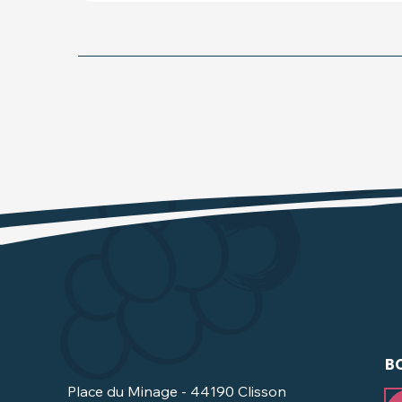
B
Place du Minage - 44190 Clisson