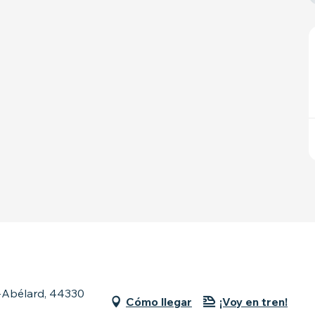
e-Abélard, 44330
Cómo llegar
¡Voy en tren!