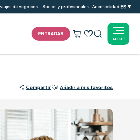
ES
viajes de negocios
Socios y profesionales
Accesibilidad
ENTRADAS
MENÚ
Voir les favoris
Buscar
Ajouter aux favoris
Compartir
Añadir a mis favoritos