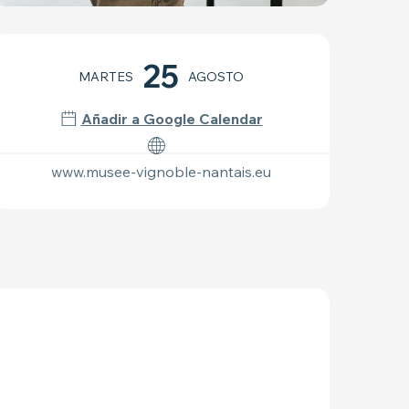
HORARIOS Y DATOS 
25
MARTES
AGOSTO
Añadir a Google Calendar
www.musee-vignoble-nantais.eu