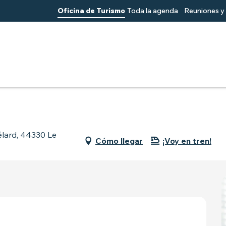
Oficina de Turismo
Toda la agenda
Reuniones y 
e
élard, 44330 Le
Cómo llegar
¡Voy en tren!