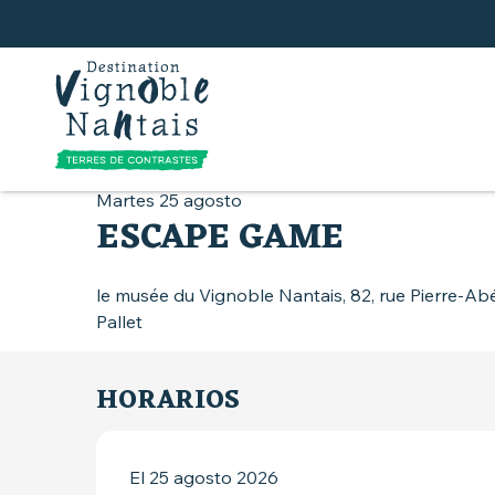
Aller
au
contenu
principal
Inicio
Qué hacer
Calendario
Escape gam
Martes 25 agosto
ESCAPE GAME
le musée du Vignoble Nantais, 82, rue Pierre-Ab
Pallet
HORARIOS
El 25 agosto 2026