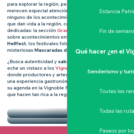
para explorar la región, pero algunas experiencias
merecen especial atención. Para no perderse
Estancia Patr
ninguno de los acontecimientos más destacados
que dan vida a la región, consulte nuestras páginas
dedicadas: la sección
Grandes Eventos
le informa
Fin de semana
sobre acontecimientos emblemáticos como
el
Hellfest
, los festivales folclóricos salvajes y las
misteriosas
Mascaradas de Clisson
.
Qué hacer
¿en el V
¿Busca autenticidad y
sabores locales
? Entonces
eche un vistazo a los
Vignoble Nantais Mercados
,
Senderismo y tur
donde productores y artesanos se reúnen para vivir
una experiencia gastronómica de convivencia. Llene
su agenda en la Vignoble Nantais con las pepitas
Toutes les r
que hacen tan rica a la región.
DESTACADOS
LOS MERCADOS
Todas las ruta
Paseos por lo