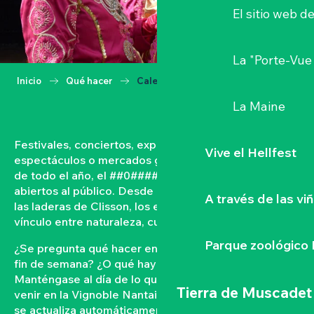
El sitio web d
La "Porte-Vue
Inicio
Qué hacer
Calendario
La Maine
Festivales, conciertos, exposiciones, vendimias,
Vive el Hellfest
espectáculos o mercados gastronómicos… A lo largo
de todo el año, el ##0#### vive con acontecimientos
abiertos al público. Desde las orillas del Loira hasta
A través de las vi
las laderas de Clisson, los eventos tejen un fuerte
vínculo entre naturaleza, cultura y convivencia.
Parque zoológico 
¿Se pregunta qué hacer en el Vignoble Nantais este
fin de semana? ¿O qué hay en la agenda de Clisson?
Manténgase al día de lo que ocurre y lo que está por
Tierra de Muscadet
venir en la Vignoble Nantais con nuestra agenda que
se actualiza automáticamente. Filtre por fecha,