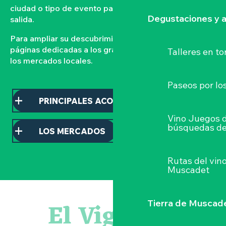
ciudad o tipo de evento para organizar su próxima
Degustaciones y a
salida.
Para ampliar su descubrimiento, consulte nuestras
páginas dedicadas a los grandes acontecimientos y a
Talleres
en to
los mercados locales.
Paseos por lo
PRINCIPALES ACONTECIMIENTOS
Vino Juegos 
búsquedas de
LOS MERCADOS
Rutas del vin
Muscadet
Sauterelles, grillons et criquets au domaine de la Garenn
Visite guidée « Histoire d'un jardin pittoresque »
El Vignoble
Tierra de Muscad
« Veduta, les palais oubliés d'Italie » Thomas Jorion
Le bleu dans tous ses états