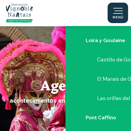
Le Moulin du 
Aller
au
contenu
MENÚ
Sèvre Nantai
principal
Loira y Goulaine
Castillo de G
Agenda
El Marais de 
Las orillas del
acontecimientos en el Vignoble Nantais
Pont Caffino