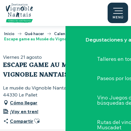
Parque zoológico 
Aller
au
contenu
MENÚ
Tierra de Muscadet
principal
Inicio
Qué hacer
Calendario
Degustaciones y a
Escape game au Musée du Vignoble Nantais
Viernes 21 agosto
Talleres
en to
ESCAPE GAME AU MUSÉE DU
VIGNOBLE NANTAIS
Paseos por lo
Le musée du Vignoble Nantais, 82 rue Pierre-Abélard,
44330 Le Pallet
Vino Juegos 
búsquedas de
Cómo llegar
¡Voy en tren!
Ajouter aux favoris
Compartir
Rutas del vin
Muscadet