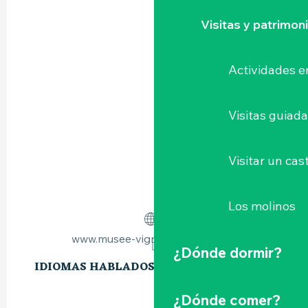
Visitas y patrimon
Actividades e
Visitas guiad
Visitar un cast
Los molinos
www.musee-vignoble-nantais.eu
¿Dónde dormir?
IDIOMAS HABLADOS
IDIOMAS HABLADOS
¿Dónde comer?