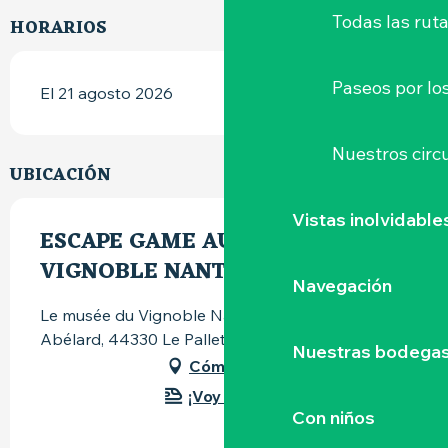
Todas las ruta
HORARIOS
Paseos por lo
El 21 agosto 2026
Nuestros circu
UBICACIÓN
Vistas inolvidable
ESCAPE GAME AU MUSÉE DU
VIGNOBLE NANTAIS
Navegación
Le musée du Vignoble Nantais, 82 rue Pierre-
Abélard, 44330 Le Pallet
Nuestras bodegas 
Cómo llegar
¡Voy en tren!
Con niños