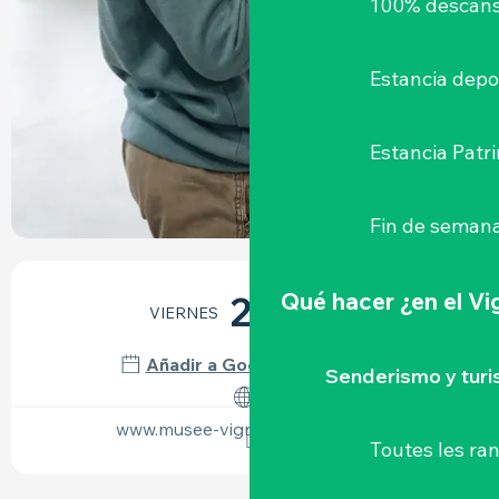
100% descans
Estancia depo
Estancia Patr
Fin de semana
HORARIOS Y DATOS DE CONTACTO
Qué hacer
¿en el V
21
VIERNES
AGOSTO
Añadir a Google Calendar
Senderismo y tur
www.musee-vignoble-nantais.eu
Toutes les r