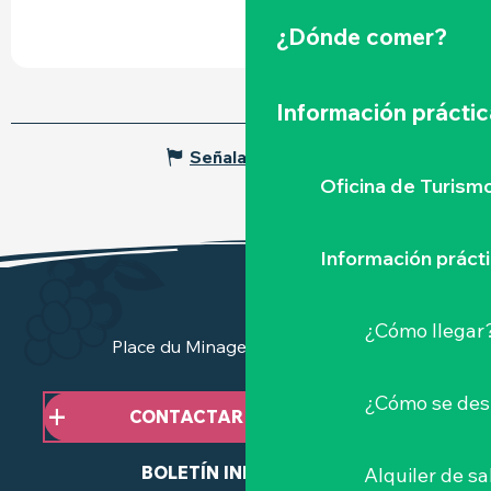
¿Dónde comer?
Información práctic
Señalar un error
Oficina de Turism
Información práct
¿Cómo llegar
Place du Minage - 44190 Clisson
¿Cómo se des
CONTACTAR CON NOSOTROS
BOLETÍN INFORMATIVO
Alquiler de sa