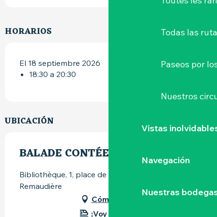
Toutes les r
HORARIOS
Todas las ruta
El 18 septiembre 2026
Paseos por lo
18:30 a 20:30
Nuestros circu
UBICACIÓN
Vistas inolvidable
BALADE CONTÉE
Navegación
Bibliothèque, 1, place de l'Église, 44430 La
Remaudière
Nuestras bodegas 
Cómo llegar
¡Voy en tren!