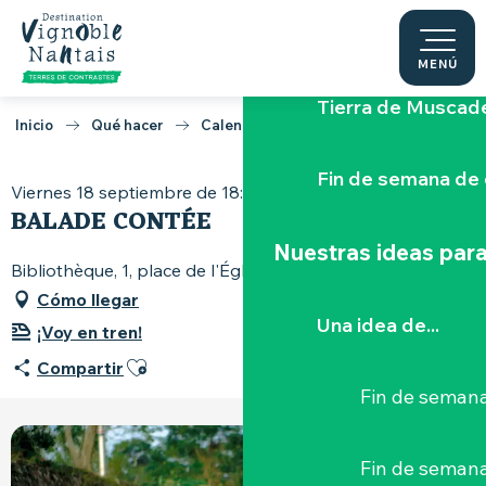
Aller
Rutas del vin
Muscadet
au
contenu
MENÚ
principal
Tierra de Muscad
Inicio
Qué hacer
Calendario
Balade contée
Fin de semana de 
Viernes 18 septiembre de 18:30 a 20:30
BALADE CONTÉE
Nuestras ideas para
Bibliothèque, 1, place de l'Église, 44430 La Remaudière
Cómo llegar
Una idea de...
¡Voy en tren!
Ajouter aux favoris
Compartir
Fin de semana
Fin de seman