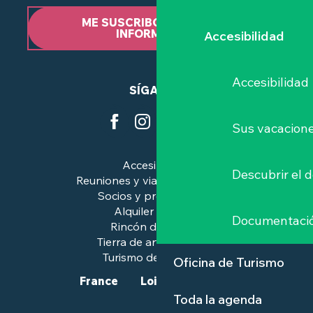
ME SUSCRIBO AL BOLETÍN
INFORMATIVO
Accesibilidad
Accesibilidad
SÍGANOS
Sus vacacione
Accesibilidad
Descubrir el 
Reuniones y viajes de negocios
Socios y profesionales
Alquiler de salas
Documentaci
Rincón de prensa
Tierra de arte e historia
Turismo de calidad™.
Oficina de Turismo
France
Loire-Atlantique
Toda la agenda