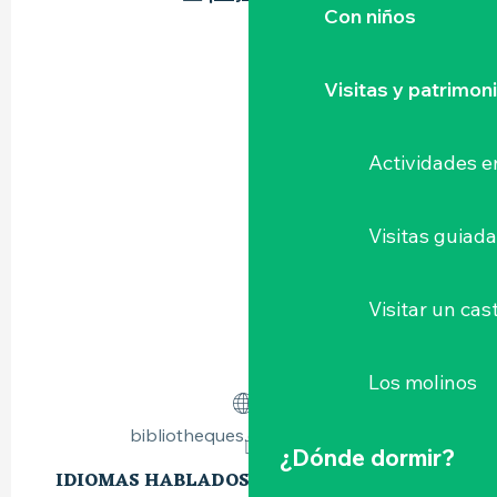
Con niños
Visitas y patrimon
Actividades e
Visitas guiad
Visitar un cast
Los molinos
bibliotheques.cc-sevreloire.fr
¿Dónde dormir?
IDIOMAS HABLADOS
IDIOMAS HABLADOS