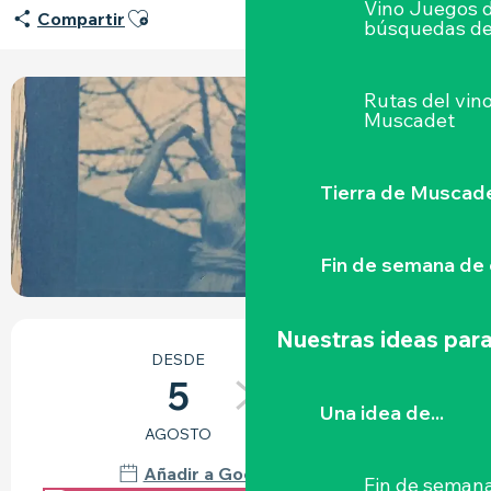
Vino Juegos 
Ajouter aux favoris
Compartir
búsquedas de
Rutas del vin
Muscadet
Tierra de Muscad
Fin de semana de 
HORARIOS Y DATOS DE CONTACTO
Nuestras ideas para
DESDE
HASTA
5
28
Una idea de...
AGOSTO
AGOSTO
Añadir a Google Calendar
Fin de semana