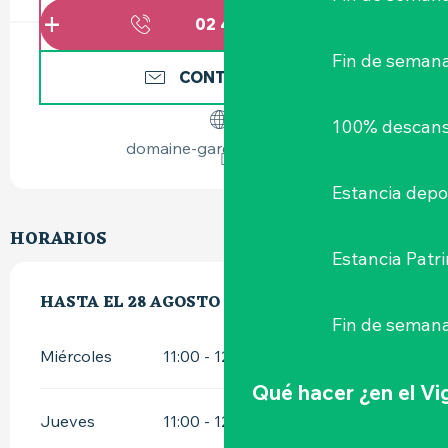
02 40 54 75
▒▒
Fin de seman
CONTÁCTENOS
100% descans
domaine-garenne-lemot.fr
Estancia depo
HORARIOS
Estancia Patr
DEL
HASTA EL
5 AGOSTO 2026
28 AGOSTO 2026
AL
28 AGOSTO 2026
Fin de semana
Miércoles
11:00 - 12:00
Qué hacer
¿en el V
Jueves
11:00 - 12:00