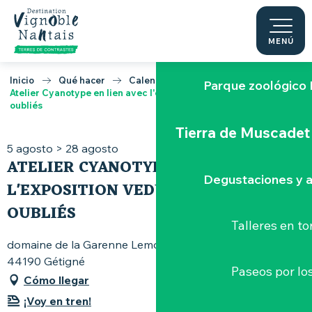
Aller
au
A través de las vi
contenu
MENÚ
principal
Inicio
Qué hacer
Calendario
Parque zoológico 
Atelier Cyanotype en lien avec l'exposition Veduta - Les palais
oubliés
Tierra de Muscadet
5 agosto > 28 agosto
ATELIER CYANOTYPE EN LIEN AVEC
Degustaciones y a
L'EXPOSITION VEDUTA - LES PALAIS
OUBLIÉS
Talleres
en to
domaine de la Garenne Lemot, avenue Xavier-Rineau,
44190 Gétigné
Paseos por lo
Cómo llegar
¡Voy en tren!