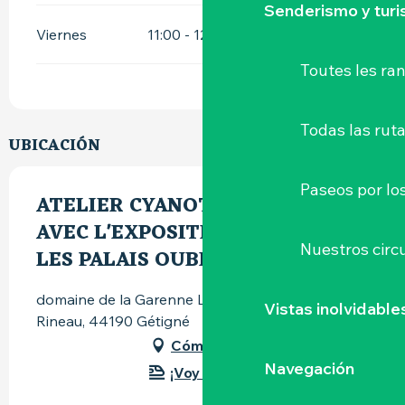
Senderismo y tur
Viernes
11:00 - 12:00
Toutes les r
Todas las ruta
UBICACIÓN
Paseos por lo
ATELIER CYANOTYPE EN LIEN
AVEC L'EXPOSITION VEDUTA -
Nuestros circu
LES PALAIS OUBLIÉS
domaine de la Garenne Lemot, avenue Xavier-
Vistas inolvidable
Rineau, 44190 Gétigné
Cómo llegar
Navegación
¡Voy en tren!