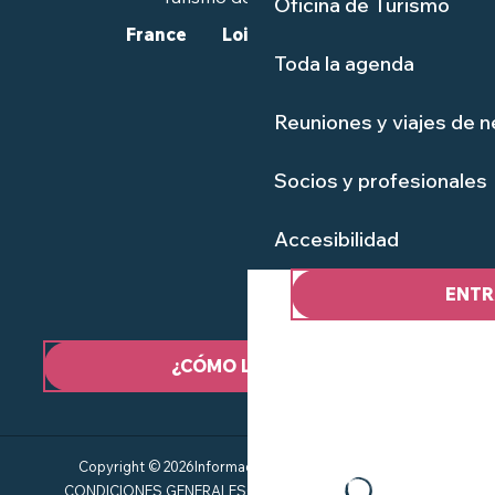
Oficina de Turismo
France
Loire-Atlantique
Toda la agenda
Reuniones y viajes de 
Socios y profesionales
Accesibilidad
ENTR
¿CÓMO LLEGAR?
Copyright © 2026
Información jurídica
Mapa del sitio
CONDICIONES GENERALES
Gestión del consentimiento