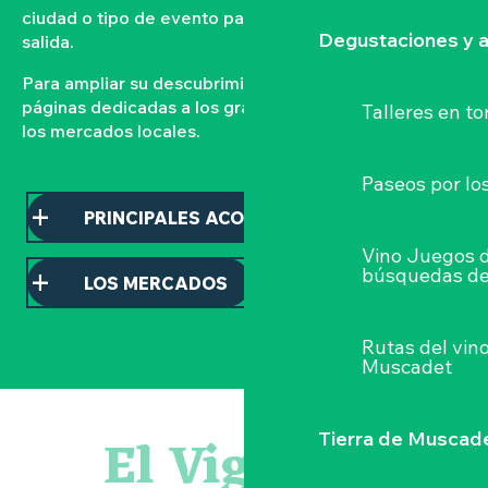
ciudad o tipo de evento para organizar su próxima
Degustaciones y a
salida.
Para ampliar su descubrimiento, consulte nuestras
páginas dedicadas a los grandes acontecimientos y a
Talleres
en to
los mercados locales.
Paseos por lo
PRINCIPALES ACONTECIMIENTOS
Vino Juegos 
búsquedas de
LOS MERCADOS
Rutas del vin
Muscadet
« D'ici-là » - Danse et théâtre par la Compagnie Jusqu'à 
« Veduta, les palais oubliés d'Italie » Thomas Jorion
El Vignoble
Tierra de Muscad
Visite guidée « Histoire d'un jardin pittoresque »
« Sous nos yeux », regards sur les paysages du Vignoble 