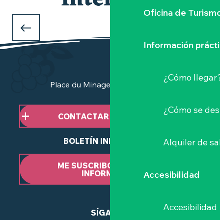
interesar
Oficina de Turism
QUÉ HACER ESTE FIN DE SEMANA
en Clisson y el Vignoble Nantais ?
Información práct
¿Cómo llegar
Place du Minage - 44190 Clisson
¿Cómo se des
CONTACTAR CON NOSOTROS
BOLETÍN INFORMATIVO
Alquiler de sa
ME SUSCRIBO AL BOLETÍN
INFORMATIVO
Accesibilidad
Accesibilidad
SÍGANOS