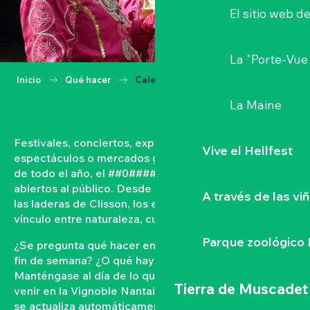
El sitio web d
La "Porte-Vue
Inicio
Qué hacer
Calendario
La Maine
Festivales, conciertos, exposiciones, vendimias,
Vive el Hellfest
espectáculos o mercados gastronómicos… A lo largo
de todo el año, el ##0#### vive con acontecimientos
abiertos al público. Desde las orillas del Loira hasta
A través de las vi
las laderas de Clisson, los eventos tejen un fuerte
vínculo entre naturaleza, cultura y convivencia.
Parque zoológico 
¿Se pregunta qué hacer en el Vignoble Nantais este
fin de semana? ¿O qué hay en la agenda de Clisson?
Manténgase al día de lo que ocurre y lo que está por
Tierra de Muscadet
venir en la Vignoble Nantais con nuestra agenda que
se actualiza automáticamente. Filtre por fecha,