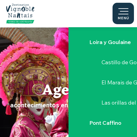
Le Moulin du 
Aller
au
contenu
MENÚ
Sèvre Nantai
principal
Loira y Goulaine
Castillo de G
Agenda
El Marais de 
Las orillas del
acontecimientos en el Vignoble Nantais
Pont Caffino