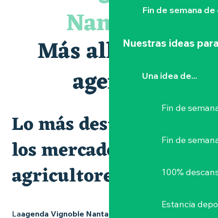
Le bleu dans tous ses états
Nantais
Fin de semana de 
Visites guidées expo « Veduta, les palais oubliés d'Italie »
Visite guidée « Au cœur de la forteresse »
Clisson gîte et couvert XIXe - XXe siècles
Más allá de la
Nuestras ideas para
Les Dimanches au port, 6e édition
Peintures - « La vie rêvée des oiseaux » de Claire Launay
Escape game au Musée du Vignoble Nantais
agenda
Una idea de...
Visite guidée : les essentiels de Clisson
Fin de semana
Lo más destacado y
Fin de seman
los mercados de
agricultores
100% descans
Estancia depo
La
agenda Vignoble Nantais
está repleta de ideas