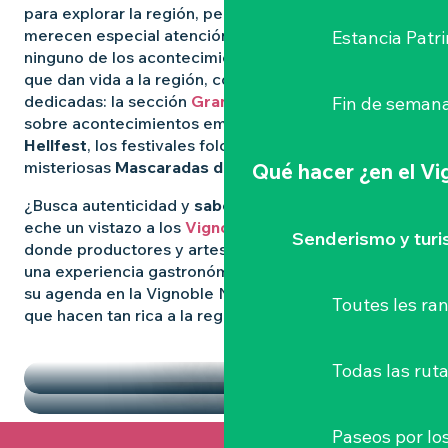
para explorar la región, pero algunas experiencias
merecen especial atención. Para no perderse
Estancia Patr
ninguno de los acontecimientos más destacados
que dan vida a la región, consulte nuestras páginas
dedicadas: la sección
Grandes Eventos
le informa
Fin de semana
sobre acontecimientos emblemáticos como
el
Hellfest
, los festivales folclóricos salvajes y las
misteriosas
Mascaradas de Clisson
.
Qué hacer
¿en el V
¿Busca autenticidad y
sabores locales
? Entonces
eche un vistazo a los
Vignoble Nantais Mercados
,
Senderismo y tur
donde productores y artesanos se reúnen para vivir
una experiencia gastronómica de convivencia. Llene
su agenda en la Vignoble Nantais con las pepitas
Toutes les r
que hacen tan rica a la región.
DESTACADOS
LOS MERCADOS
Todas las ruta
Paseos por lo