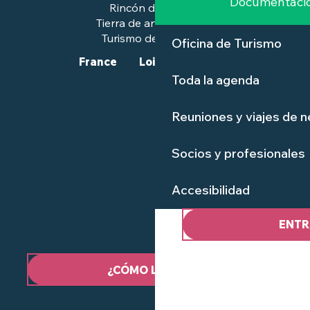
Documentaci
Rincón de prensa
Tierra de arte e historia
Turismo de calidad™.
Oficina de Turismo
France
Loire-Atlantique
Toda la agenda
Reuniones y viajes de 
Socios y profesionales
Accesibilidad
ENTR
¿CÓMO LLEGAR?