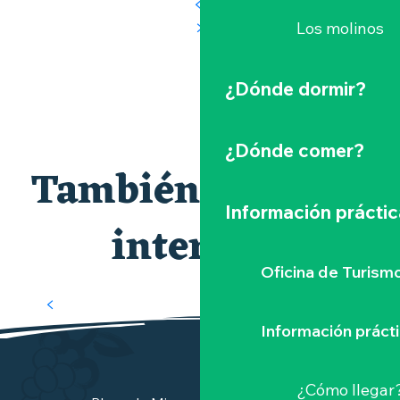
Los molinos
¿Dónde dormir?
¿Dónde comer?
Nuestros imprescindibles
También le puede
PÁGINA WEB DEL HELLFEST
Información práctic
Parque Hellfest
interesar
Oficina de Turism
Información práct
¿Cómo llegar