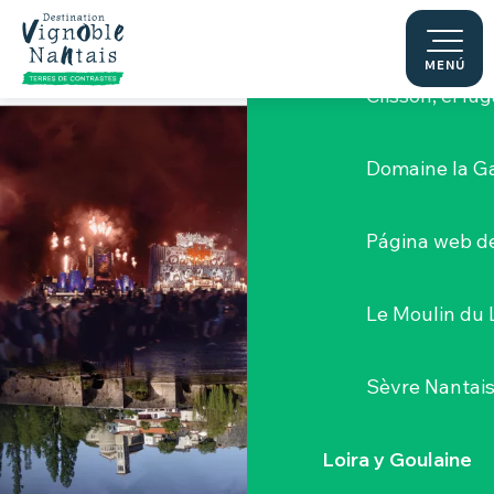
Aller
Castillo de Cl
au
contenu
MENÚ
principal
Clisson, el lu
Domaine la G
Página web de
Le Moulin du 
Sèvre Nantai
Loira y Goulaine