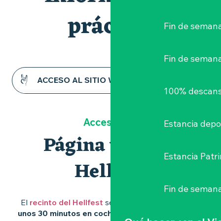
práctica
Fin de semana
Fin de seman
ACCESO AL SITIO WEB DEL HELLFEST
100% descans
¿CÓMO LLEGAR A LA CIUDAD?
Acceso a la
Estancia depo
OFICINA DE TURISMO DE CLISSON
Página web del
Estancia Patr
Hellfest
Fin de semana
El
recinto del Hellfest
se encuentra en Clisson,
a
unos 30 minutos en coche de Nantes
y
a 2 km de