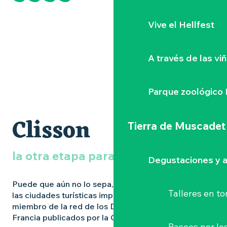
Vive el Hellfest
A través de las vi
Parque zoológico 
DESCUBRIR CLISSON
Clisson
INFORMACIÓN PRÁCTICA
Tierra de Muscadet
NUESTROS IMPRESCINDIBLES
la otra etapa para explorar
Degustaciones y a
Puede que aún no lo sepa, pero
Clisson
es una de
Talleres
en to
las ciudades turísticas imprescindibles de la región y
miembro de la red de los Desvíos más bellos de
Francia publicados por la Guía Michelin.
Paseos por lo