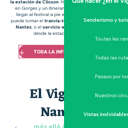
Qué hacer
¿en el V
la estación de Clisson
. Hay un gran aparcamiento
en Gorges y un itinerario especial que permite
llegar al festival a pie en 30 minutos. También
Senderismo y tur
puede tomar el
tranvía-tren desde la estación
de
Nantes
, o el
servicio especial de lanzaderas
desde la estación de Clisson.
Toutes les r
TODA LA INFORMACIÓN AQUÍ
Todas las ruta
Paseos por lo
El Vignoble
Nuestros circu
Nantais
Vistas inolvidable
más allá de Clisson