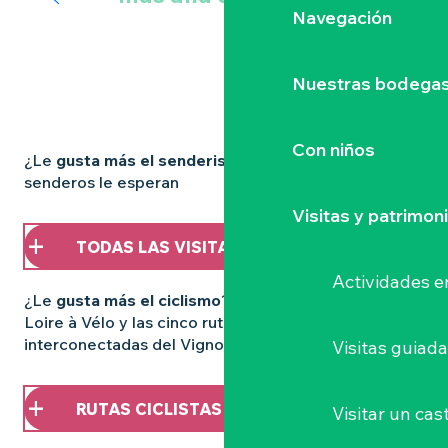
Navegación
Alrededor del Muscadet
Nuestras bodegas 
Con niños
¿Le
gusta más el senderismo
? Más de 600 km de
senderos le esperan
Visitas y patrimon
TODAS LAS VISITAS
Actividades e
¿Le
gusta más el ciclismo
? Descubra la Vélidéale, la
Loire à Vélo y las cinco rutas ciclistas
interconectadas del Vignoble à Vélo.
Visitas guiad
RUTAS CICLISTAS
Visitar un cast