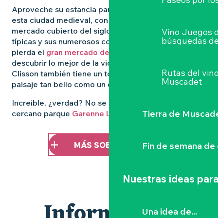
Aproveche su estancia para descubrir el encanto de
esta ciudad medieval, con su
imponente castillo
, su
mercado cubierto del siglo XIV, sus callejuelas
Vino Juegos 
búsquedas de
típicas y sus numerosos comercios locales. No se
pierda el
gran mercado de los viernes
, donde podrá
descubrir lo mejor de la vida local bajo las Halles.
Rutas del vin
Clisson también tiene un toque italiano, con un
Muscadet
paisaje tan bello como un cuadro.
Increíble, ¿verdad? No se pierda una visita al
Tierra de Muscad
cercano parque
Garenne Lemot
.
MÁS SOBRE CLISSON
Fin de semana de 
Nuestras ideas para
Información
Una idea de...