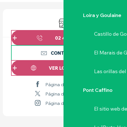
HORARIOS Y DATOS DE CONTACTO
Loira y Goulaine
Tienda
Castillo de G
02 40 03 79
▒▒
El Marais de 
CONTÁCTENOS
VER LOS SITIOS WEB
Las orillas del
Página de Facebook
Pont Caffino
Página de X
Página de Instagram
El sitio web d