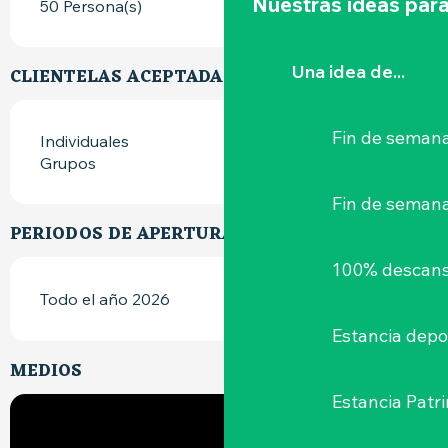
Nuestras ideas para
50 Persona(s)
Una idea de...
CLIENTELAS ACEPTADAS
Fin de semana
Individuales
Grupos
Fin de seman
PERIODOS DE APERTURA
100% descans
Todo el año 2026
Estancia depo
MEDIOS
Estancia Patr