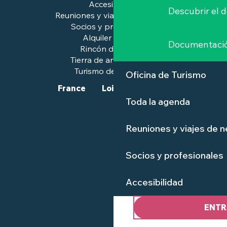
Accesibilidad
Descubrir el 
Reuniones y viajes de negocios
Socios y profesionales
Alquiler de salas
Documentaci
Rincón de prensa
Tierra de arte e historia
Turismo de calidad™.
Oficina de Turismo
France
Loire-Atlantique
Toda la agenda
Reuniones y viajes de 
Socios y profesionales
Accesibilidad
ENTR