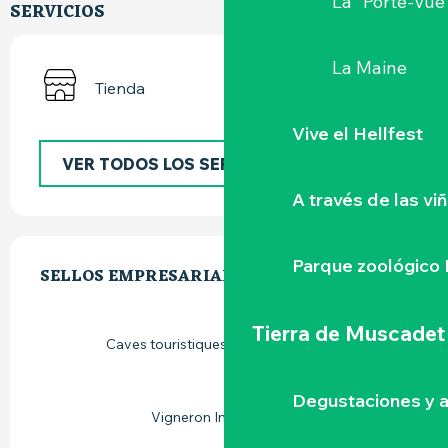
La "Porte-Vue
SERVICIOS
La Maine
Tienda
Vive el Hellfest
VER TODOS LOS SERVICIOS
A través de las vi
OFERTA DE PRESTACIONES
Parque zoológico 
SELLOS EMPRESARIALES
SELLOS EMPRESARIALES
Tierra de Muscadet
Caves touristiques vignoble de Loire
Degustaciones y a
Vigneron Indépendant