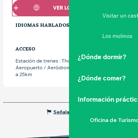
VER LOS SITIOS WEB
Visitar un cast
IDIOMAS HABLADOS
IDIOMAS HABLADOS
Los molinos
ACCESO
ACCESO
¿Dónde dormir?
Estación de trenes : Thouaré-sur-Loire a 3km
Aeropuerto / Aeródromo : Nantes Atlantique
a 25km
¿Dónde comer?
Información práctic
Señalar un error
Oficina de Turism