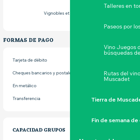
Talleres
en to
Vignobles et découvertes
Paseos por lo
FORMAS DE PAGO
Vino Juegos 
búsquedas de
Tarjeta de débito
Rutas del vin
Cheques bancarios y postales
Muscadet
En metálico
Transferencia
Tierra de Muscad
Fin de semana de 
CAPACIDAD GRUPOS
CAPACIDAD GRUPOS