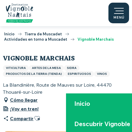
Aller
au
contenu
MENÚ
principal
Inicio
Tierra de Muscadet
Actividades en torno a Muscadet
Vignoble Marchais
VIGNOBLE MARCHAIS
VITICULTURA
ARTES DE LA MESA
SIDRA
PRODUCTOS DE LA TIERRA (TIENDA)
ESPIRITUOSOS
VINOS
La Blandinière, Route de Mauves sur Loire, 44470
Thouaré-sur-Loire
Cómo llegar
Inicio
¡Voy en tren!
Ajouter aux favoris
Compartir
Descubrir Vignoble