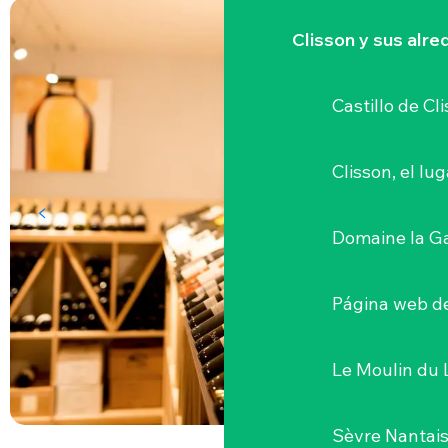
Clisson y sus alr
Castillo de Cl
Clisson, el lu
Domaine la G
Página web de
Le Moulin du 
Sèvre Nantai