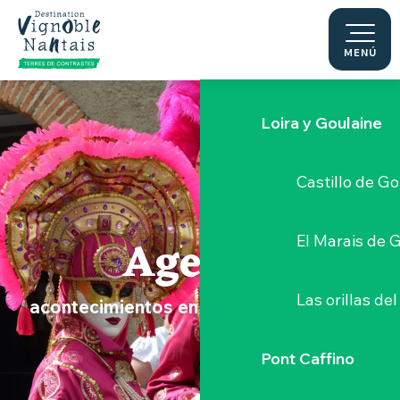
Le Moulin du 
Aller
au
contenu
MENÚ
Sèvre Nantai
principal
Loira y Goulaine
Castillo de G
Agenda
El Marais de 
Las orillas del
acontecimientos en el Vignoble Nantais
Pont Caffino