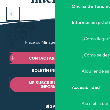
interesar
Oficina de Turism
QUÉ HACER ESTE FIN DE SEMANA
en Clisson y el Vignoble Nantais ?
Información práct
¿Cómo llegar
Place du Minage - 44190 Clisson
¿Cómo se des
CONTACTAR CON NOSOTROS
BOLETÍN INFORMATIVO
Alquiler de sa
ME SUSCRIBO AL BOLETÍN
INFORMATIVO
Accesibilidad
Accesibilidad
SÍGANOS