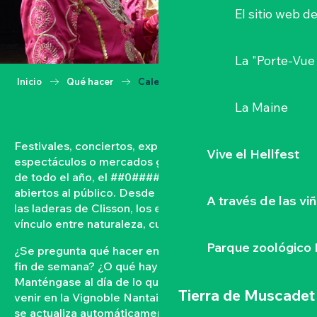
El sitio web d
La "Porte-Vue
Inicio
Qué hacer
Calendario
La Maine
Festivales, conciertos, exposiciones, vendimias,
Vive el Hellfest
espectáculos o mercados gastronómicos… A lo largo
de todo el año, el ##0#### vive con acontecimientos
abiertos al público. Desde las orillas del Loira hasta
A través de las vi
las laderas de Clisson, los eventos tejen un fuerte
vínculo entre naturaleza, cultura y convivencia.
Parque zoológico 
¿Se pregunta qué hacer en el Vignoble Nantais este
fin de semana? ¿O qué hay en la agenda de Clisson?
Manténgase al día de lo que ocurre y lo que está por
Tierra de Muscadet
venir en la Vignoble Nantais con nuestra agenda que
se actualiza automáticamente. Filtre por fecha,