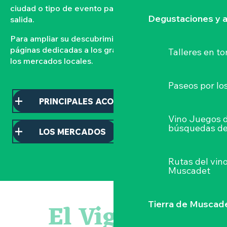
ciudad o tipo de evento para organizar su próxima
Degustaciones y a
salida.
Para ampliar su descubrimiento, consulte nuestras
páginas dedicadas a los grandes acontecimientos y a
Talleres
en to
los mercados locales.
Paseos por lo
PRINCIPALES ACONTECIMIENTOS
Vino Juegos 
búsquedas de
LOS MERCADOS
Rutas del vin
Muscadet
Atelier - L'herbier en cyanotype
Visite guidée : les essentiels de Clisson
El Vignoble
Tierra de Muscad
Escapade en Muscadet au cœur du Vignoble Nantais
Visite guidée « Histoire d'un jardin pittoresque »