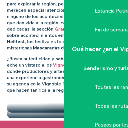
para explorar la región, pero algunas experiencias
merecen especial atención. Para no perderse
Estancia Patr
ninguno de los acontecimientos más destacados
que dan vida a la región, consulte nuestras páginas
dedicadas: la sección
Grandes Eventos
le informa
Fin de semana
sobre acontecimientos emblemáticos como
el
Hellfest
, los festivales folclóricos salvajes y las
misteriosas
Mascaradas de Clisson
.
Qué hacer
¿en el V
¿Busca autenticidad y
sabores locales
? Entonces
eche un vistazo a los
Vignoble Nantais Mercados
,
Senderismo y tur
donde productores y artesanos se reúnen para vivir
una experiencia gastronómica de convivencia. Llene
su agenda en la Vignoble Nantais con las pepitas
Toutes les r
que hacen tan rica a la región.
DESTACADOS
LOS MERCADOS
Todas las ruta
Paseos por lo