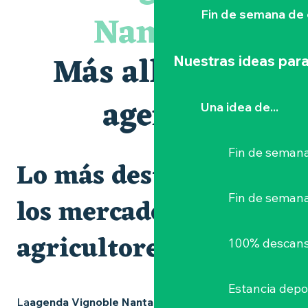
« Veduta, les palais oubliés d'Italie » Thomas Jorion
Nantais
Fin de semana de 
Le bleu dans tous ses états
Visites et dégustations
Atelier Cyanotype en lien avec l'exposition Veduta - Les p
Más allá de la
Nuestras ideas para
Escapade sensorielle pour enfants savants ....
Clisson gîte et couvert XIXe - XXe siècles
Visite guidée « Au cœur de la forteresse »
agenda
Una idea de...
Escape game
Fin de semana
Lo más destacado y
Fin de seman
los mercados de
agricultores
100% descans
Estancia depo
La
agenda Vignoble Nantais
está repleta de ideas