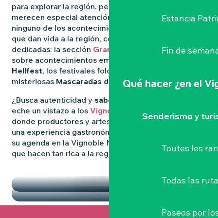
para explorar la región, pero algunas experiencias
merecen especial atención. Para no perderse
Estancia Patr
ninguno de los acontecimientos más destacados
que dan vida a la región, consulte nuestras páginas
dedicadas: la sección
Grandes Eventos
le informa
Fin de semana
sobre acontecimientos emblemáticos como
el
Hellfest
, los festivales folclóricos salvajes y las
misteriosas
Mascaradas de Clisson
.
Qué hacer
¿en el V
¿Busca autenticidad y
sabores locales
? Entonces
eche un vistazo a los
Vignoble Nantais Mercados
,
Senderismo y tur
donde productores y artesanos se reúnen para vivir
una experiencia gastronómica de convivencia. Llene
su agenda en la Vignoble Nantais con las pepitas
Toutes les r
que hacen tan rica a la región.
DESTACADOS
LOS MERCADOS
Todas las ruta
Paseos por lo