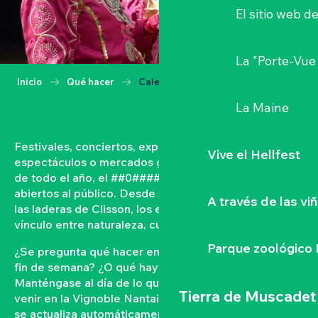
El sitio web d
La "Porte-Vue
Inicio
Qué hacer
Calendario
La Maine
Festivales, conciertos, exposiciones, vendimias,
Vive el Hellfest
espectáculos o mercados gastronómicos… A lo largo
de todo el año, el ##0#### vive con acontecimientos
abiertos al público. Desde las orillas del Loira hasta
A través de las vi
las laderas de Clisson, los eventos tejen un fuerte
vínculo entre naturaleza, cultura y convivencia.
Parque zoológico 
¿Se pregunta qué hacer en el Vignoble Nantais este
fin de semana? ¿O qué hay en la agenda de Clisson?
Manténgase al día de lo que ocurre y lo que está por
Tierra de Muscadet
venir en la Vignoble Nantais con nuestra agenda que
se actualiza automáticamente. Filtre por fecha,