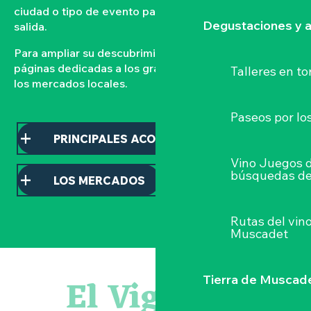
ciudad o tipo de evento para organizar su próxima
Degustaciones y a
salida.
Para ampliar su descubrimiento, consulte nuestras
páginas dedicadas a los grandes acontecimientos y a
Talleres
en to
los mercados locales.
Paseos por lo
PRINCIPALES ACONTECIMIENTOS
Vino Juegos 
búsquedas de
LOS MERCADOS
Rutas del vin
Muscadet
Balade semi nocturne en canoë-kayak
Escape game
El Vignoble
Tierra de Muscad
Les essentiels du Hellfest - Visite guidée du site
« Veduta, les palais oubliés d'Italie » Thomas Jorion