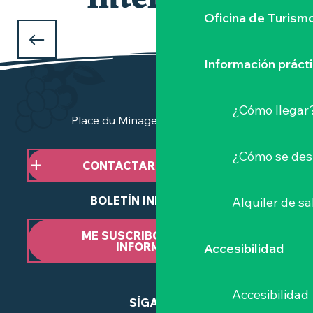
interesar
Oficina de Turism
QUÉ HACER DURANTE LAS VACACIONES
DE NAVIDAD
Información práct
en el Vignoble Nantais
¿Cómo llegar
Place du Minage - 44190 Clisson
¿Cómo se des
CONTACTAR CON NOSOTROS
BOLETÍN INFORMATIVO
Alquiler de sa
ME SUSCRIBO AL BOLETÍN
INFORMATIVO
Accesibilidad
Accesibilidad
SÍGANOS