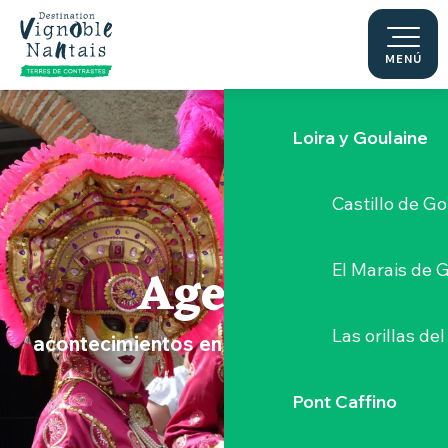
Le Moulin du 
Aller
au
contenu
MENÚ
Sèvre Nantai
principal
Loira y Goulaine
Castillo de G
Agenda
El Marais de 
Las orillas del
acontecimientos en el Vignoble Nantais
Pont Caffino