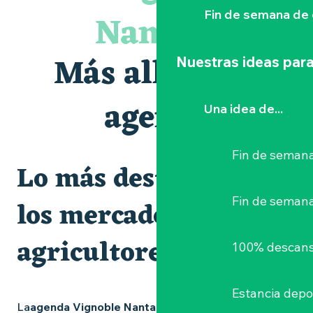
Visite guidée « Histoire d'un jardin pittoresque »
Nantais
Fin de semana de 
Le bleu dans tous ses états
Visites et dégustations
Atelier Cyanotype en lien avec l'exposition Veduta - Les p
Más allá de la
Nuestras ideas para
Sortie à pied de découverte du marais de Goulaine
Clisson gîte et couvert XIXe - XXe siècles
Visite guidée « Au cœur de la forteresse »
agenda
Una idea de...
Vente de légumes bio
Fin de semana
Lo más destacado y
Fin de seman
los mercados de
agricultores
100% descans
Estancia depo
La
agenda Vignoble Nantais
está repleta de ideas