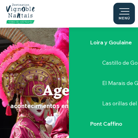
Le Moulin du 
Aller
au
contenu
MENÚ
Sèvre Nantai
principal
Loira y Goulaine
Castillo de G
Agenda
El Marais de 
Las orillas del
acontecimientos en el Vignoble Nantais
Pont Caffino