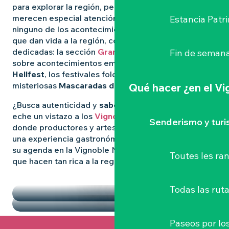
para explorar la región, pero algunas experiencias
merecen especial atención. Para no perderse
Estancia Patr
ninguno de los acontecimientos más destacados
que dan vida a la región, consulte nuestras páginas
dedicadas: la sección
Grandes Eventos
le informa
Fin de semana
sobre acontecimientos emblemáticos como
el
Hellfest
, los festivales folclóricos salvajes y las
misteriosas
Mascaradas de Clisson
.
Qué hacer
¿en el V
¿Busca autenticidad y
sabores locales
? Entonces
eche un vistazo a los
Vignoble Nantais Mercados
,
Senderismo y tur
donde productores y artesanos se reúnen para vivir
una experiencia gastronómica de convivencia. Llene
su agenda en la Vignoble Nantais con las pepitas
Toutes les r
que hacen tan rica a la región.
DESTACADOS
LOS MERCADOS
Todas las ruta
Paseos por lo