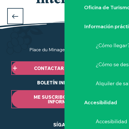
interesar
Oficina de Turism
QUÉ HACER ESTA SEMANA
¿en el Vignoble Nantais?
Información práct
¿Cómo llegar
Place du Minage - 44190 Clisson
¿Cómo se des
CONTACTAR CON NOSOTROS
BOLETÍN INFORMATIVO
Alquiler de sa
ME SUSCRIBO AL BOLETÍN
INFORMATIVO
Accesibilidad
Accesibilidad
SÍGANOS