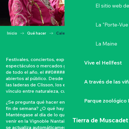
El sitio web d
La "Porte-Vue
Inicio
Qué hacer
Calendario
La Maine
Festivales, conciertos, exposiciones, vendimias,
Vive el Hellfest
espectáculos o mercados gastronómicos… A lo largo
de todo el año, el ##0#### vive con acontecimientos
abiertos al público. Desde las orillas del Loira hasta
A través de las vi
las laderas de Clisson, los eventos tejen un fuerte
vínculo entre naturaleza, cultura y convivencia.
Parque zoológico 
¿Se pregunta qué hacer en el Vignoble Nantais este
fin de semana? ¿O qué hay en la agenda de Clisson?
Manténgase al día de lo que ocurre y lo que está por
Tierra de Muscadet
venir en la Vignoble Nantais con nuestra agenda que
se actualiza automáticamente. Filtre por fecha,