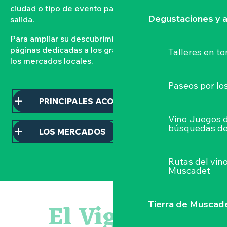
ciudad o tipo de evento para organizar su próxima
Degustaciones y a
salida.
Para ampliar su descubrimiento, consulte nuestras
páginas dedicadas a los grandes acontecimientos y a
Talleres
en to
los mercados locales.
Paseos por lo
PRINCIPALES ACONTECIMIENTOS
Vino Juegos 
búsquedas de
LOS MERCADOS
Rutas del vin
Muscadet
Visite guidée : les essentiels de Clisson
Parcours touche-à-tout en famille
El Vignoble
Tierra de Muscad
Visite guidée « Histoire d'un jardin pittoresque »
« Veduta, les palais oubliés d'Italie » Thomas Jorion