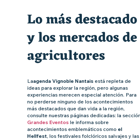
« Sous nos yeux », regards sur les paysages du Vignoble 
Lo más destacado
Les Dimanches au port, 6e édition
y los mercados de
agricultores
La
agenda Vignoble Nantais
está repleta de
ideas para explorar la región, pero algunas
experiencias merecen especial atención. Para
no perderse ninguno de los acontecimientos
más destacados que dan vida a la región,
consulte nuestras páginas dedicadas: la secció
Grandes Eventos
le informa sobre
acontecimientos emblemáticos como
el
Hellfest
, los festivales folclóricos salvajes y las