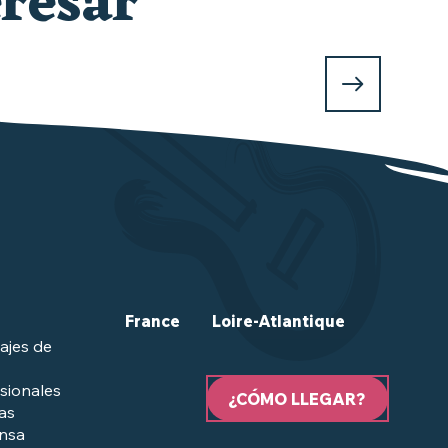
resar
France
Loire-Atlantique
ajes de
sionales
¿CÓMO LLEGAR?
las
ensa