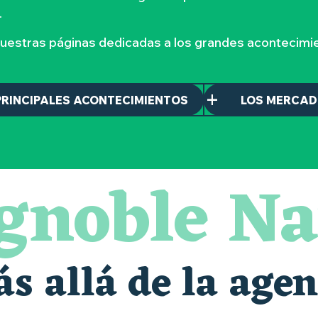
.
nuestras páginas dedicadas a los grandes acontecimie
PRINCIPALES ACONTECIMIENTOS
LOS MERCA
ignoble Na
e de la Moine
s allá de la age
maintenant