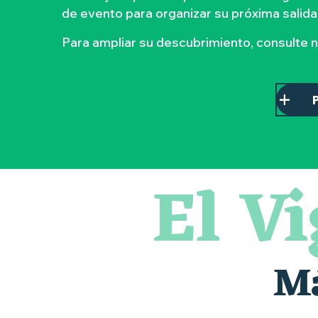
de evento para organizar su próxima salida
Para ampliar su descubrimiento, consulte 
El V
Sauterelles, grillons et criquets au domaine de la Garenn
Visite guidée « Histoire d'un jardin pittoresque »
« Veduta, les palais oubliés d'Italie » Thomas Jorion
Le bleu dans tous ses états
Visites guidées expo « Veduta, les palais oubliés d'Italie »
Visites et dégustations
Má
Escapade sensorielle pour enfants savants ....
Clisson gîte et couvert XIXe - XXe siècles
Visite guidée « Au cœur de la forteresse »
« D'ici-là » - Danse et théâtre par la Compagnie Jusqu'à 