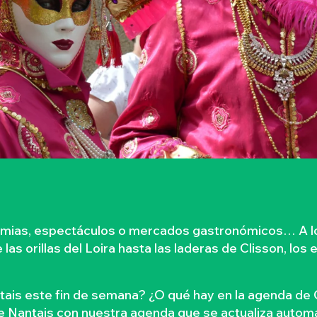
dimias, espectáculos o mercados gastronómicos… A lo
as orillas del Loira hasta las laderas de Clisson, los 
tais este fin de semana? ¿O qué hay en la agenda de 
le Nantais con nuestra agenda que se actualiza automá