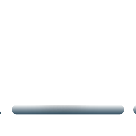
nantais
DESTACADOS
n