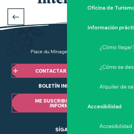
interesar
Oficina de Turism
LOS MERCADOS
de la Vignoble Nantais
Información práct
¿Cómo llegar
Place du Minage - 44190 Clisson
¿Cómo se des
CONTACTAR CON NOSOTROS
BOLETÍN INFORMATIVO
Alquiler de sa
ME SUSCRIBO AL BOLETÍN
INFORMATIVO
Accesibilidad
Accesibilidad
SÍGANOS