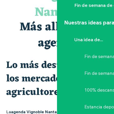
Visites guidées expo « Veduta, les palais oubliés d'Italie »
Nantais
Fin de semana de 
Visites et dégustations
Escapade sensorielle pour enfants savants ....
Clisson gîte et couvert XIXe - XXe siècles
Más allá de la
Nuestras ideas para
Visite guidée « Au cœur de la forteresse »
« D'ici-là » - Danse et théâtre par la Compagnie Jusqu'à 
« Sous nos yeux », regards sur les paysages du Vignoble 
agenda
Una idea de...
Les Dimanches au port, 6e édition
Fin de semana
Lo más destacado y
Fin de seman
los mercados de
agricultores
100% descans
Estancia depo
La
agenda Vignoble Nantais
está repleta de ideas