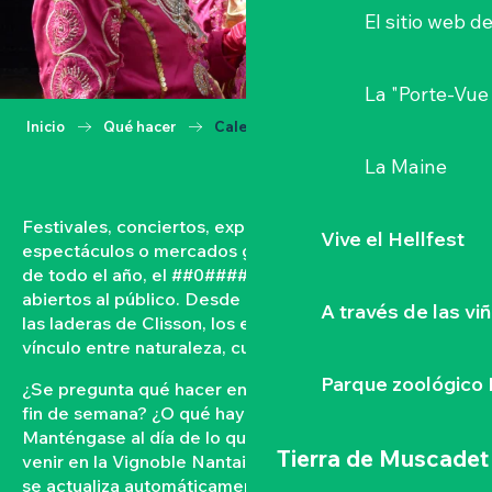
El sitio web d
La "Porte-Vue
Inicio
Qué hacer
Calendario
La Maine
Festivales, conciertos, exposiciones, vendimias,
Vive el Hellfest
espectáculos o mercados gastronómicos… A lo largo
de todo el año, el ##0#### vive con acontecimientos
abiertos al público. Desde las orillas del Loira hasta
A través de las vi
las laderas de Clisson, los eventos tejen un fuerte
vínculo entre naturaleza, cultura y convivencia.
Parque zoológico 
¿Se pregunta qué hacer en el Vignoble Nantais este
fin de semana? ¿O qué hay en la agenda de Clisson?
Manténgase al día de lo que ocurre y lo que está por
Tierra de Muscadet
venir en la Vignoble Nantais con nuestra agenda que
se actualiza automáticamente. Filtre por fecha,