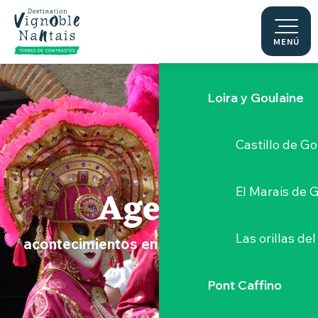
Le Moulin du 
Aller
au
contenu
MENÚ
Sèvre Nantai
principal
Loira y Goulaine
Castillo de G
Agenda
El Marais de 
Las orillas del
acontecimientos en el Vignoble Nantais
Pont Caffino