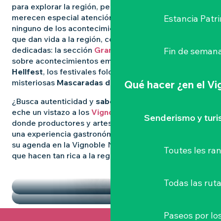
para explorar la región, pero algunas experiencias
merecen especial atención. Para no perderse
Estancia Patr
ninguno de los acontecimientos más destacados
que dan vida a la región, consulte nuestras páginas
dedicadas: la sección
Grandes Eventos
le informa
Fin de semana
sobre acontecimientos emblemáticos como
el
Hellfest
, los festivales folclóricos salvajes y las
misteriosas
Mascaradas de Clisson
.
Qué hacer
¿en el V
¿Busca autenticidad y
sabores locales
? Entonces
eche un vistazo a los
Vignoble Nantais Mercados
,
Senderismo y tur
donde productores y artesanos se reúnen para vivir
una experiencia gastronómica de convivencia. Llene
su agenda en la Vignoble Nantais con las pepitas
Toutes les r
que hacen tan rica a la región.
DESTACADOS
LOS MERCADOS
Todas las ruta
Paseos por lo