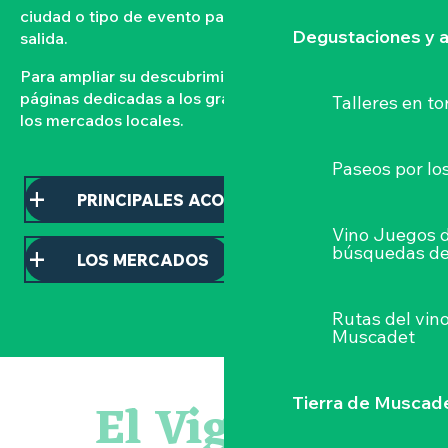
ciudad o tipo de evento para organizar su próxima
Degustaciones y a
salida.
Para ampliar su descubrimiento, consulte nuestras
páginas dedicadas a los grandes acontecimientos y a
Talleres
en to
los mercados locales.
Paseos por lo
PRINCIPALES ACONTECIMIENTOS
Vino Juegos 
búsquedas de
LOS MERCADOS
Rutas del vin
Muscadet
Sauterelles, grillons et criquets au domaine de la Garenn
Visite guidée « Histoire d'un jardin pittoresque »
El Vignoble
Tierra de Muscad
« Veduta, les palais oubliés d'Italie » Thomas Jorion
Le bleu dans tous ses états