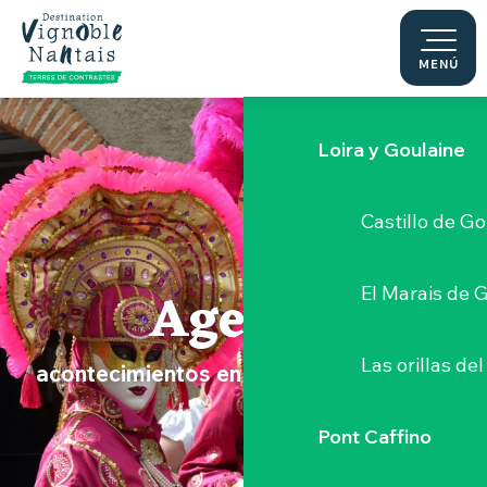
Le Moulin du 
Aller
au
contenu
MENÚ
Sèvre Nantai
principal
Loira y Goulaine
Castillo de G
Agenda
El Marais de 
Las orillas del
acontecimientos en el Vignoble Nantais
Pont Caffino