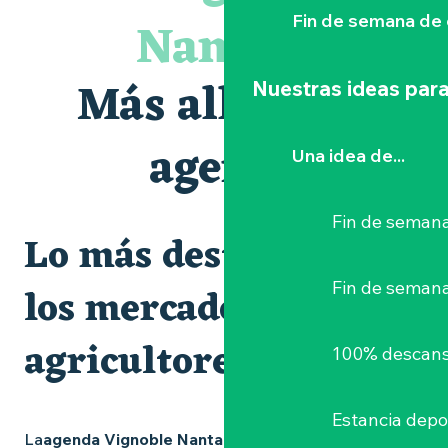
Peintures - « La vie rêvée des oiseaux » de Claire Launay
Nantais
Fin de semana de 
Escape game au Musée du Vignoble Nantais
Visite tout-petits au musée : « des couleurs plein les yeux 
Les essentiels du Hellfest - Visite guidée du site
Más allá de la
Nuestras ideas para
Visite guidée : les essentiels de Clisson
Escapade sensorielle pour enfants savants ....
Balade guidée en canoë sur la Maine, de Pont-Caffino à Sa
agenda
Una idea de...
Parcours touche-à-tout en famille
Fin de semana
Lo más destacado y
Fin de seman
los mercados de
agricultores
100% descans
Estancia depo
La
agenda Vignoble Nantais
está repleta de ideas