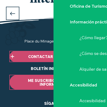
interesar
Oficina de Turism
LOS MERCADOS
de la Vignoble Nantais
Información práct
¿Cómo llegar
Place du Minage - 44190 Clisson
¿Cómo se des
CONTACTAR CON NOSOTROS
BOLETÍN INFORMATIVO
Alquiler de sa
ME SUSCRIBO AL BOLETÍN
INFORMATIVO
Accesibilidad
Accesibilidad
SÍGANOS