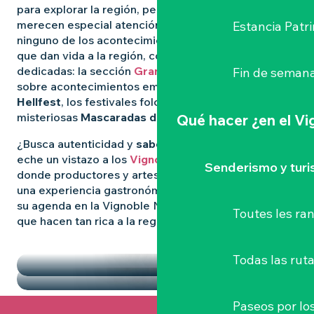
para explorar la región, pero algunas experiencias
merecen especial atención. Para no perderse
Estancia Patr
ninguno de los acontecimientos más destacados
que dan vida a la región, consulte nuestras páginas
dedicadas: la sección
Grandes Eventos
le informa
Fin de semana
sobre acontecimientos emblemáticos como
el
Hellfest
, los festivales folclóricos salvajes y las
misteriosas
Mascaradas de Clisson
.
Qué hacer
¿en el V
¿Busca autenticidad y
sabores locales
? Entonces
eche un vistazo a los
Vignoble Nantais Mercados
,
Senderismo y tur
donde productores y artesanos se reúnen para vivir
una experiencia gastronómica de convivencia. Llene
su agenda en la Vignoble Nantais con las pepitas
Toutes les r
que hacen tan rica a la región.
DESTACADOS
LOS MERCADOS
Todas las ruta
Paseos por lo