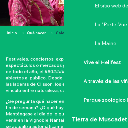
El sitio web d
La "Porte-Vue
Inicio
Qué hacer
Calendario
La Maine
Festivales, conciertos, exposiciones, vendimias,
Vive el Hellfest
espectáculos o mercados gastronómicos… A lo largo
de todo el año, el ##0#### vive con acontecimientos
abiertos al público. Desde las orillas del Loira hasta
A través de las vi
las laderas de Clisson, los eventos tejen un fuerte
vínculo entre naturaleza, cultura y convivencia.
Parque zoológico 
¿Se pregunta qué hacer en el Vignoble Nantais este
fin de semana? ¿O qué hay en la agenda de Clisson?
Manténgase al día de lo que ocurre y lo que está por
Tierra de Muscadet
venir en la Vignoble Nantais con nuestra agenda que
se actualiza automáticamente. Filtre por fecha,