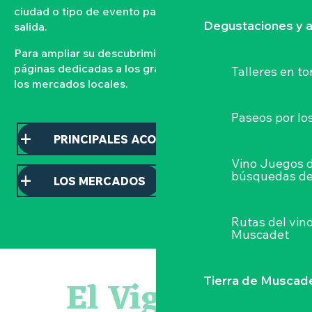
ciudad o tipo de evento para organizar su próxima
Degustaciones y a
salida.
Para ampliar su descubrimiento, consulte nuestras
páginas dedicadas a los grandes acontecimientos y a
Talleres
en to
los mercados locales.
Paseos por lo
PRINCIPALES ACONTECIMIENTOS
Vino Juegos 
búsquedas de
LOS MERCADOS
Rutas del vin
Muscadet
Visite guidée : les essentiels de Clisson
Escape game au Musée du Vignoble Nantais
El Vignoble
Tierra de Muscad
Le bleu dans tous ses états
Visites et dégustations