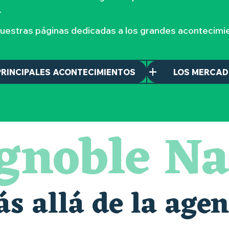
.
nuestras páginas dedicadas a los grandes acontecimie
PRINCIPALES ACONTECIMIENTOS
LOS MERCA
ignoble Na
s allá de la age
alais oubliés