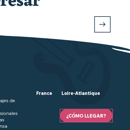
resar
France
Loire-Atlantique
ajes de
sionales
¿CÓMO LLEGAR?
las
ensa