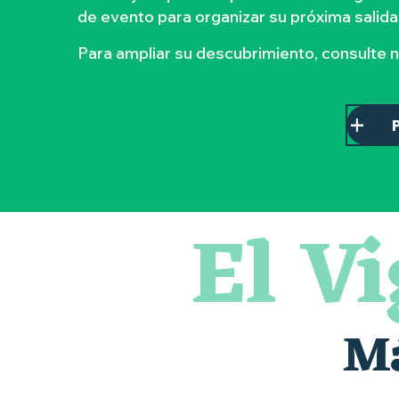
de evento para organizar su próxima salida
Para ampliar su descubrimiento, consulte 
El V
Atelier - L'herbier en cyanotype
Visite guidée : les essentiels de Clisson
Escapade en Muscadet au cœur du Vignoble Nantais
Visite guidée « Histoire d'un jardin pittoresque »
« Veduta, les palais oubliés d'Italie » Thomas Jorion
Le bleu dans tous ses états
Má
Visites et dégustations
Atelier Cyanotype en lien avec l'exposition Veduta - Les p
Escapade sensorielle pour enfants savants ....
Clisson gîte et couvert XIXe - XXe siècles