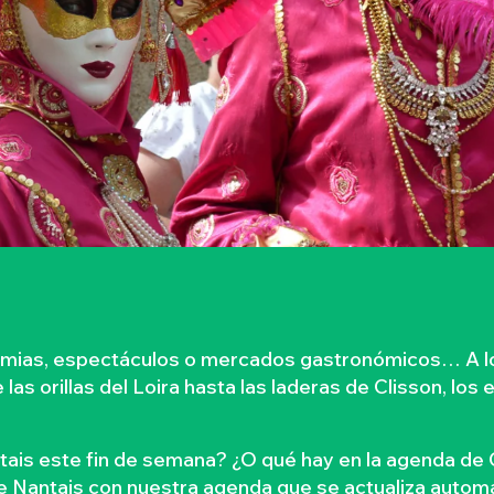
dimias, espectáculos o mercados gastronómicos… A lo
as orillas del Loira hasta las laderas de Clisson, los 
tais este fin de semana? ¿O qué hay en la agenda de 
le Nantais con nuestra agenda que se actualiza automá