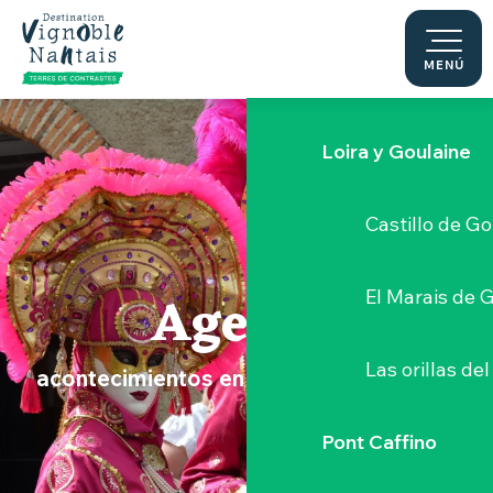
Le Moulin du 
Aller
au
contenu
MENÚ
Sèvre Nantai
principal
Loira y Goulaine
Castillo de G
Agenda
El Marais de 
Las orillas del
acontecimientos en el Vignoble Nantais
Pont Caffino