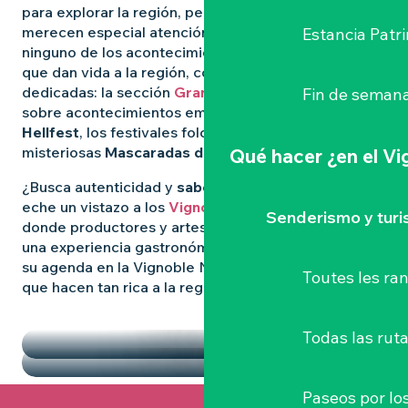
para explorar la región, pero algunas experiencias
merecen especial atención. Para no perderse
Estancia Patr
ninguno de los acontecimientos más destacados
que dan vida a la región, consulte nuestras páginas
dedicadas: la sección
Grandes Eventos
le informa
Fin de semana
sobre acontecimientos emblemáticos como
el
Hellfest
, los festivales folclóricos salvajes y las
misteriosas
Mascaradas de Clisson
.
Qué hacer
¿en el V
¿Busca autenticidad y
sabores locales
? Entonces
eche un vistazo a los
Vignoble Nantais Mercados
,
Senderismo y tur
donde productores y artesanos se reúnen para vivir
una experiencia gastronómica de convivencia. Llene
su agenda en la Vignoble Nantais con las pepitas
Toutes les r
que hacen tan rica a la región.
DESTACADOS
LOS MERCADOS
Todas las ruta
Paseos por lo