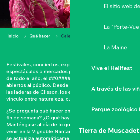
El sitio web d
La "Porte-Vue
Inicio
Qué hacer
Calendario
La Maine
Festivales, conciertos, exposiciones, vendimias,
Vive el Hellfest
espectáculos o mercados gastronómicos… A lo largo
de todo el año, el ##0#### vive con acontecimientos
abiertos al público. Desde las orillas del Loira hasta
A través de las vi
las laderas de Clisson, los eventos tejen un fuerte
vínculo entre naturaleza, cultura y convivencia.
Parque zoológico 
¿Se pregunta qué hacer en el Vignoble Nantais este
fin de semana? ¿O qué hay en la agenda de Clisson?
Manténgase al día de lo que ocurre y lo que está por
Tierra de Muscadet
venir en la Vignoble Nantais con nuestra agenda que
se actualiza automáticamente. Filtre por fecha,