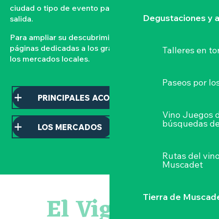
ciudad o tipo de evento para organizar su próxima
Degustaciones y a
salida.
Para ampliar su descubrimiento, consulte nuestras
páginas dedicadas a los grandes acontecimientos y a
Talleres
en to
los mercados locales.
Paseos por lo
PRINCIPALES ACONTECIMIENTOS
Vino Juegos 
búsquedas de
LOS MERCADOS
Rutas del vin
Muscadet
Visite guidée : les essentiels de Clisson
Parcours touche-à-tout en famille
El Vignoble
Tierra de Muscad
Visite guidée « Histoire d'un jardin pittoresque »
« Veduta, les palais oubliés d'Italie » Thomas Jorion