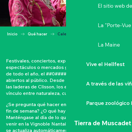
El sitio web d
La "Porte-Vue
Inicio
Qué hacer
Calendario
La Maine
Festivales, conciertos, exposiciones, vendimias,
Vive el Hellfest
espectáculos o mercados gastronómicos… A lo largo
de todo el año, el ##0#### vive con acontecimientos
abiertos al público. Desde las orillas del Loira hasta
A través de las vi
las laderas de Clisson, los eventos tejen un fuerte
vínculo entre naturaleza, cultura y convivencia.
Parque zoológico 
¿Se pregunta qué hacer en el Vignoble Nantais este
fin de semana? ¿O qué hay en la agenda de Clisson?
Manténgase al día de lo que ocurre y lo que está por
Tierra de Muscadet
venir en la Vignoble Nantais con nuestra agenda que
se actualiza automáticamente. Filtre por fecha,