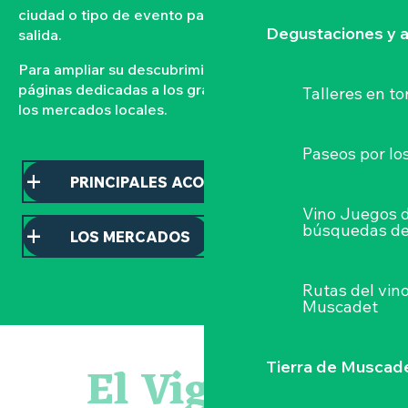
ciudad o tipo de evento para organizar su próxima
Degustaciones y a
salida.
Para ampliar su descubrimiento, consulte nuestras
páginas dedicadas a los grandes acontecimientos y a
Talleres
en to
los mercados locales.
Paseos por lo
PRINCIPALES ACONTECIMIENTOS
Vino Juegos 
búsquedas de
LOS MERCADOS
Rutas del vin
Muscadet
Balade semi nocturne en canoë-kayak
Escape game
El Vignoble
Tierra de Muscad
Les essentiels du Hellfest - Visite guidée du site
« Veduta, les palais oubliés d'Italie » Thomas Jorion