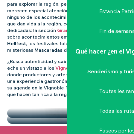
para explorar la región, pero algunas experiencias
merecen especial atención. Para no perderse
Estancia Patr
ninguno de los acontecimientos más destacados
que dan vida a la región, consulte nuestras páginas
dedicadas: la sección
Grandes Eventos
le informa
Fin de semana
sobre acontecimientos emblemáticos como
el
Hellfest
, los festivales folclóricos salvajes y las
misteriosas
Mascaradas de Clisson
.
Qué hacer
¿en el V
¿Busca autenticidad y
sabores locales
? Entonces
eche un vistazo a los
Vignoble Nantais Mercados
,
Senderismo y tur
donde productores y artesanos se reúnen para vivir
una experiencia gastronómica de convivencia. Llene
su agenda en la Vignoble Nantais con las pepitas
Toutes les r
que hacen tan rica a la región.
DESTACADOS
LOS MERCADOS
Todas las ruta
Paseos por lo