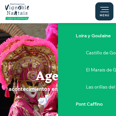
Le Moulin du 
Aller
au
contenu
MENÚ
Sèvre Nantai
principal
Loira y Goulaine
Castillo de G
Agenda
El Marais de 
Las orillas del
acontecimientos en el Vignoble Nantais
Pont Caffino