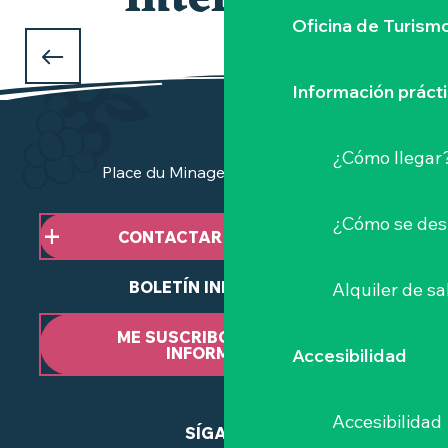
interesar
Oficina de Turism
QUÉ HACER DURANTE LAS VACACIONES
DE NAVIDAD
Información práct
en el Vignoble Nantais
¿Cómo llegar
Place du Minage - 44190 Clisson
¿Cómo se des
CONTACTAR CON NOSOTROS
BOLETÍN INFORMATIVO
Alquiler de sa
ME SUSCRIBO AL BOLETÍN
INFORMATIVO
Accesibilidad
Accesibilidad
SÍGANOS