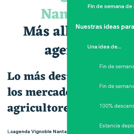
Visite guidée « Histoire d'un jardin pittoresque »
Nantais
Fin de semana de 
Le bleu dans tous ses états
Visites et dégustations
Atelier Cyanotype en lien avec l'exposition Veduta - Les p
Más allá de la
Nuestras ideas para
Sortie à pied de découverte du marais de Goulaine
Clisson gîte et couvert XIXe - XXe siècles
Visite guidée « Au cœur de la forteresse »
agenda
Una idea de...
Vente de légumes bio
Fin de semana
Lo más destacado y
Fin de seman
los mercados de
agricultores
100% descans
Estancia depo
La
agenda Vignoble Nantais
está repleta de ideas