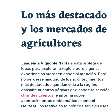
« Sous nos yeux », regards sur les paysages du Vignoble 
Lo más destacado
Les Dimanches au port, 6e édition
y los mercados de
agricultores
La
agenda Vignoble Nantais
está repleta de
ideas para explorar la región, pero algunas
experiencias merecen especial atención. Para
no perderse ninguno de los acontecimientos
más destacados que dan vida a la región,
consulte nuestras páginas dedicadas: la secció
Grandes Eventos
le informa sobre
acontecimientos emblemáticos como
el
Hellfest
, los festivales folclóricos salvajes y las