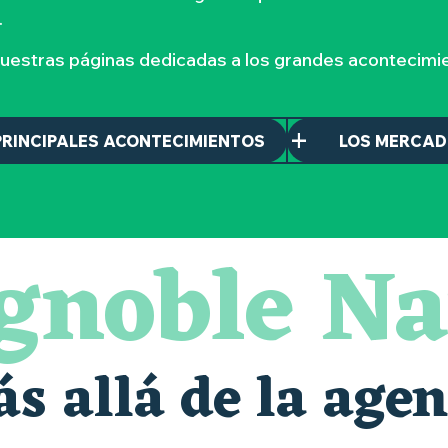
.
nuestras páginas dedicadas a los grandes acontecimie
PRINCIPALES ACONTECIMIENTOS
LOS MERCA
ignoble Na
e de la Moine
s allá de la age
maintenant