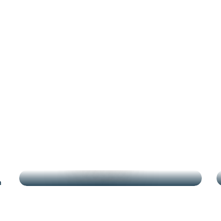
nantais
DESTACADOS
n