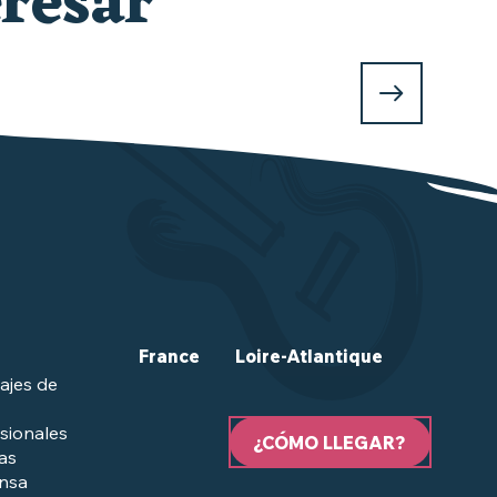
resar
France
Loire-Atlantique
ajes de
sionales
¿CÓMO LLEGAR?
las
ensa