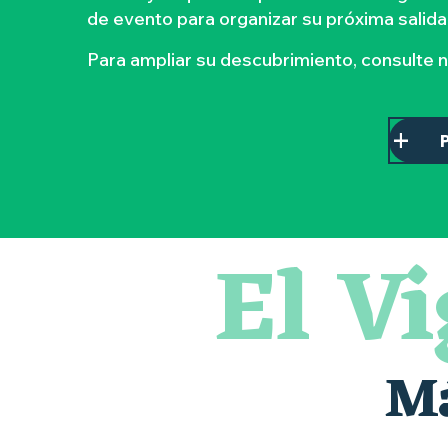
de evento para organizar su próxima salida
Para ampliar su descubrimiento, consulte 
El V
Sauterelles, grillons et criquets au domaine de la Garenn
Visite guidée « Histoire d'un jardin pittoresque »
« Veduta, les palais oubliés d'Italie » Thomas Jorion
Le bleu dans tous ses états
Visites guidées expo « Veduta, les palais oubliés d'Italie »
Visites et dégustations
Má
Escapade sensorielle pour enfants savants ....
Clisson gîte et couvert XIXe - XXe siècles
Visite guidée « Au cœur de la forteresse »
« D'ici-là » - Danse et théâtre par la Compagnie Jusqu'à 