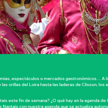
dimias, espectáculos o mercados gastronómicos… A lo
as orillas del Loira hasta las laderas de Clisson, los 
tais este fin de semana? ¿O qué hay en la agenda de 
le Nantais con nuestra agenda que se actualiza automá